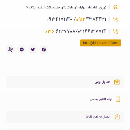
تهران، شادآباد، بهاران 2، بلوک 29، جنب بانک آینده، پلاک 7
0912
4384431/ 09124171140
0216
6137708/02166137714
Info@Nikarvand.Com
جداول وزنی
ارائه فاکتور رسـمی
ارسال به تمام نقاط