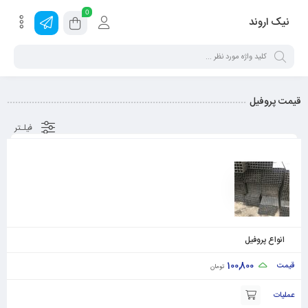
0
نیک اروند
قیمت پروفیل
فیلـتر
عکس
کد
نام
سایز
واحـد
قیمت
عملیات
انواع پروفیل
100,800
تومان