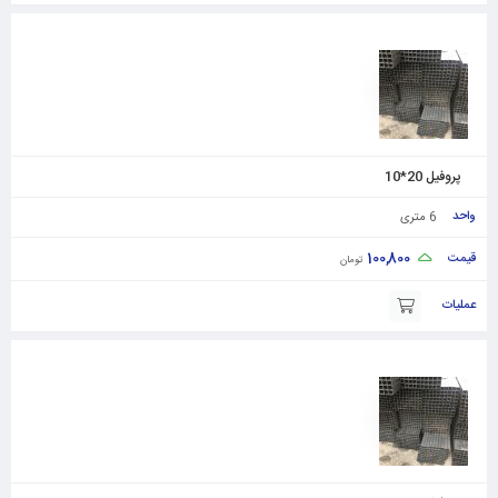
پروفیل 20*10
6 متری
100,800
تومان