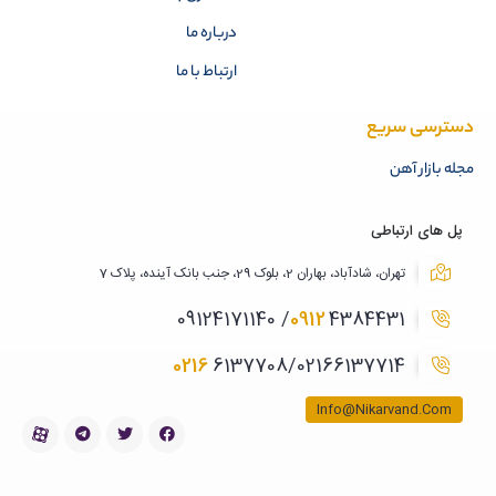
درباره ما
ارتباط با ما
دسترسی سریع
مجله بازار آهن
پل های ارتباطی
تهران، شادآباد، بهاران 2، بلوک 29، جنب بانک آینده، پلاک 7
0912
4384431/ 09124171140
0216
6137708/02166137714
Info@Nikarvand.Com