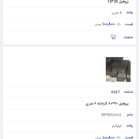
پروفیل 25*10
6 متری
100,800
تومان
0087
پروفیل ۴۰*۸۰ کارخانه ۶ متری
(mm)40*80
کیلوگرم
100,800
تومان