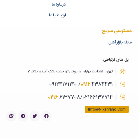
درباره ما
ارتباط با ما
دسترسی سریع
مجله بازار آهن
پل های ارتباطی
تهران، شادآباد، بهاران 2، بلوک 29، جنب بانک آینده، پلاک 7
0912
4384431/ 09124171140
0216
6137708/02166137714
Info@Nikarvand.Com