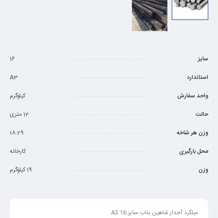
سایز
16
استاندارد
A3
واحد سفارش
کیلوگرم
حالت
12 متری
وزن هر شاخه
18.29
محل بارگیری
کارخانه
وزن
19 کیلوگرم
میلگرد آجدار شاهین بناب سایز 16 A3