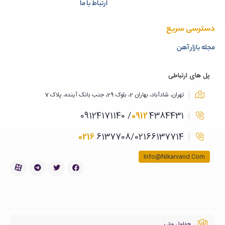
ارتباط با ما
دسترسی سریع
مجله بازار آهن
پل های ارتباطی
تهران، شادآباد، بهاران 2، بلوک 29، جنب بانک آینده، پلاک 7
0912
4384431/ 09124171140
0216
6137708/02166137714
Info@Nikarvand.Com
جداول وزنی