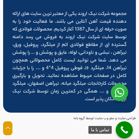
مجموعه شرکت نیک اروند یکی از معتبر ترین سایت های ارائه
دهنده قیمت آهن آنلاین می باشد. ما فعالیت خود را به
صورت حرفه ای از سال 1387 آغاز کردیم. محصولات فولادی که
توسط سایت شرکت نیک اروند به فروش می رسد دامنه
گسترده ای از مقاطع فولادی ائم از میلگرد، پروفیل، ورق،
تیرآهن ، نبشی و ناودانی، لوله، عایق و پوشش و … را پوشش
می دهد. شما می توانید لیست کامل محصولاتی همچون
تیرآهن 14، میلگرد ۱۶، قوطی پروفیل 4*4 و …. را با جزئیات
کامل در صفحات مربوط مشاهده نمائید. تحویل و بارگیری
محصولات کارخانجات میلگرد میانه، تیرآهن اصفهان، میلگرد
شاهرود و …. همگی در کمترین زمان توسط شرکت نیک
اروند امکان پذیر است.
طراحی سایت و سئو وب سایت توسط گروه باما
تماس با ما