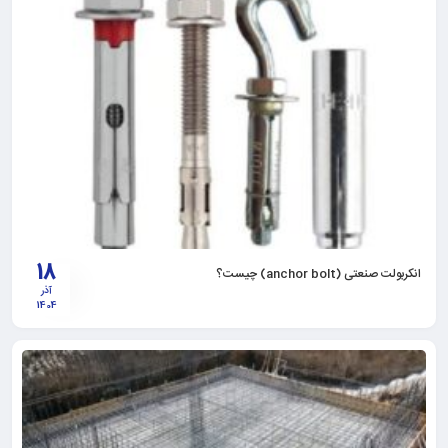
18
انکربولت صنعتی (anchor bolt) چیست؟
آذر
1404