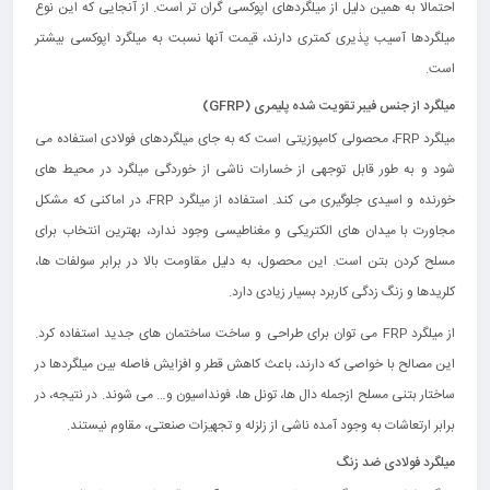
احتمالا به همین دلیل از میلگردهای اپوکسی گران‌ تر است. از آنجایی که این نوع
میلگردها آسیب‌ پذیری کمتری دارند، قیمت آنها نسبت به میلگرد اپوکسی بیشتر
است.
میلگرد از جنس فیبر تقویت شده پلیمری (GFRP)
میلگرد FRP، محصولی کامپوزیتی است که به جای میلگردهای فولادی استفاده می‌
شود و به طور قابل توجهی از خسارات ناشی از خوردگی میلگرد در محیط های
خورنده و اسیدی جلوگیری می‌ کند. استفاده از میلگرد FRP، در اماکنی که مشکل
مجاورت با میدان‌ های الکتریکی و مغناطیسی وجود ندارد، بهترین انتخاب برای
مسلح کردن بتن است. این محصول، به دليل مقاومت بالا در برابر سولفات‌ ها،
كلريدها و زنگ زدگی کاربرد بسیار زیادی دارد.
از میلگرد FRP می‌ توان برای طراحی و ساخت ساختمان‌ های جدید استفاده کرد.
این مصالح با خواصی که دارند، باعث کاهش قطر و افزایش فاصله‌ بین میلگردها در
ساختار بتنی مسلح ازجمله دال‌ ها، تونل‌ ها، فونداسیون و… می‌ شوند. در نتیجه، در
برابر ارتعاشات به وجود آمده ناشی از زلزله و تجهیزات صنعتی، مقاوم نیستند.
میلگرد فولادی ضد زنگ