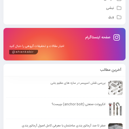
نبشی
ورق
صفحه اینستاگرام
اخبار مقالات و تخفیفات گروهی را دنبال کنید
@ahankabir
آخرین مطالب
بررسی نقش اسپیسر در سازه های عظیم بتنی
انکربولت صنعتی (anchor bolt) چیست؟
صفر تا صد آرماتور بندی ساختمان با معرفی کامل اصول آرماتور بندی