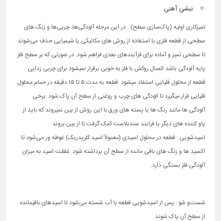
نبشی آهنی
تمیزکاری اولیه (پاک‌سازی سطح) : در این مرحله آلودگی‌ها، چربی‌ها و زنگ‌ های
سطحی از قطعه فلزی با استفاده از روش‌ های مکانیکی یا شیمیایی حذف می‌شوند
تا سطحی تمیز و آماده برای فرآیندهای بعدی فراهم شود. در صورتی که بر سطح فلز
پایه آلودگی باشد اتصال روکش با فلز به خوبی برقرار نمیشود.برای چربی زدایی
قطعه از محلول قلیایی استفاد میشود .قطعه به مدت ۵ تا ۱۵ دقیقه در حمام محلول
قلیایی قرار میگیرد تا الودگی های چرب و روغنی از سطح آن پاک شود .برخی
آلودگی ها مانند رنگ ها یا پسته های ورق با این روش از بین نمیروند که باید از
پاو کننده های دیگر یا فرایند سندبلاست کمک گرفت تا از بین بروند
اسیدشویی : قطعه در محلول اسیدی (معمولاً اسید کلریدریک) غوطه ‌ور می‌شود تا
اکسید ها و زنگ ‌های باقی ‌مانده از سطح آن برداشته شود. غلظت اسید به میزان
آلودگی فلز بستگی دارد.
شست‌و شو : پس از اسیدشویی قطعه با آب شسته می‌شود تا اسیدهای باقیمانده
از سطح آن پاک شوند.