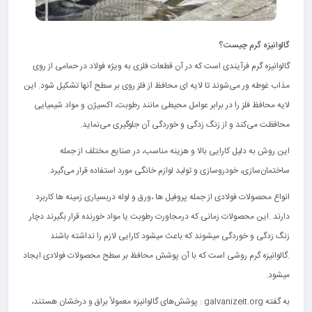
گالوانیزه گرم چیست؟
گالوانیزه گرم فرآیندی است که در آن قطعات فلزی به ‌ویژه فولاد در حمامی از روی
مذاب غوطه ‌ور می‌شوند تا لایه ‌ای محافظ از فلز روی بر سطح آنها تشکیل شود. این
لایه محافظ فلز را در برابر عوامل محیطی مانند رطوبت، اکسیژن و مواد شیمیایی
محافظت می‌کند و از زنگ ‌زدگی و خوردگی آن جلوگیری می‌نماید.
این روش به دلیل کارایی بالا و هزینه مناسب، در صنایع مختلف از جمله
ساختمان‌سازی، خودروسازی و تولید لوازم خانگی مورد استفاده قرار می‌گیرد.
انواع محصولات فولادی از جمله پروفیل ها ،ورق و لوله دربسیاری زمینه ها کاربرد
دارند .این محصولات زمانی که درمجاورت رطوبت یا مواد خورنده قرار بگیرند دچار
زنگ زدگی و خوردگی میشوند که باعث میشود کارایی لازم را نداشته باشند
.گالوانیزه گرم روشی است که با آن پوشش محافظ بر سطح محصولات فولادی ایجاد
میشود.
به گفته galvanizeit.org : پوشش‌های گالوانیزه معمولاً براق و درخشان هستند،