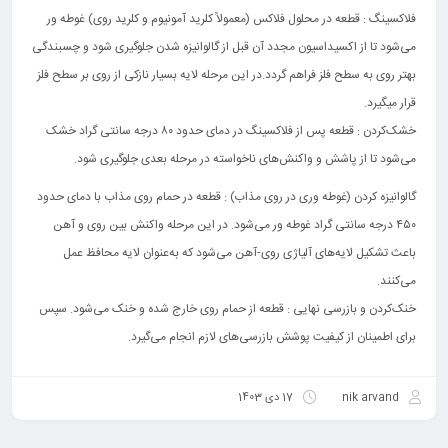
فلاکسینگ : قطعه در محلول فلاکس (معمولاً کلرید آمونیوم و کلرید روی) غوطه ‌ور
می‌شود تا از اکسیداسیون مجدد آن قبل از گالوانیزه شدن جلوگیری شود و چسبندگی
بهتر روی به سطح فلز فراهم گردد.در این مرحله لایه بسیار نازکی از روی بر سطح فلز
قرار میگیرد.
خشک‌کردن : قطعه پس از فلاکسینگ در دمای حدود ۸۰ درجه سانتی گراد خشک
می‌شود تا از پاشش و واکنش‌های ناخواسته در مرحله بعدی جلوگیری شود.
گالوانیزه کردن (غوطه ‌وری در روی مذاب) : قطعه در حمام روی مذاب با دمای حدود
۴۵۰ درجه سانتی ‌گراد غوطه‌ ور می‌شود. در این مرحله واکنش بین روی و آهن
باعث تشکیل لایه‌های آلیاژی روی-آهن می‌شود که به‌عنوان لایه محافظ عمل
می‌کنند.
خنک‌کردن و بازرسی نهایی : قطعه از حمام روی خارج شده و خنک می‌شود. سپس
برای اطمینان از کیفیت پوشش بازرسی‌های لازم انجام می‌گیرد.
nik arvand
17 دی 1403