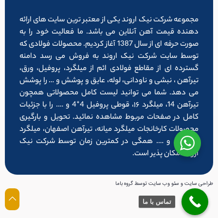
مجموعه شرکت نیک اروند یکی از معتبر ترین سایت های ارائه
دهنده قیمت آهن آنلاین می باشد. ما فعالیت خود را به
صورت حرفه ای از سال 1387 آغاز کردیم. محصولات فولادی که
توسط سایت شرکت نیک اروند به فروش می رسد دامنه
گسترده ای از مقاطع فولادی ائم از میلگرد، پروفیل، ورق،
تیرآهن ، نبشی و ناودانی، لوله، عایق و پوشش و … را پوشش
می دهد. شما می توانید لیست کامل محصولاتی همچون
تیرآهن 14، میلگرد ۱۶، قوطی پروفیل 4*4 و …. را با جزئیات
کامل در صفحات مربوط مشاهده نمائید. تحویل و بارگیری
محصولات کارخانجات میلگرد میانه، تیرآهن اصفهان، میلگرد
شاهرود و …. همگی در کمترین زمان توسط شرکت نیک
اروند امکان پذیر است.
طراحی سایت و سئو وب سایت توسط گروه باما
تماس با ما