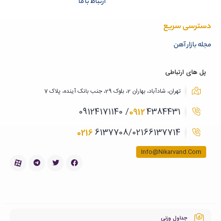
ارتباط با ما
دسترسی سریع
مجله بازار آهن
پل های ارتباطی
تهران، شادآباد، بهاران 2، بلوک 29، جنب بانک آینده، پلاک 7
0912
4384431/ 09124171140
0216
6137708/02166137714
Info@Nikarvand.Com
جداول وزنی