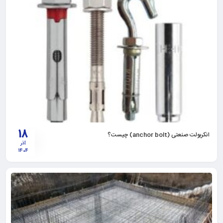
18
انکربولت صنعتی (anchor bolt) چیست؟
آذر
1404