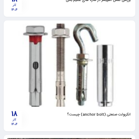
آذر
1404
18
انکربولت صنعتی (anchor bolt) چیست؟
آذر
1404