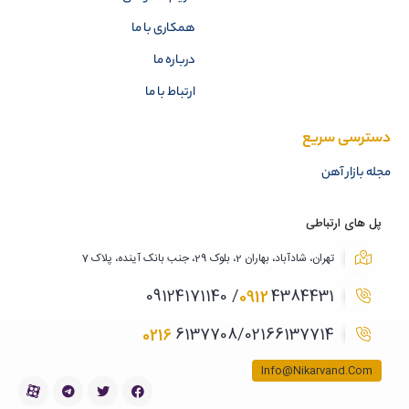
همکاری با ما
درباره ما
ارتباط با ما
دسترسی سریع
مجله بازار آهن
پل های ارتباطی
تهران، شادآباد، بهاران 2، بلوک 29، جنب بانک آینده، پلاک 7
0912
4384431/ 09124171140
0216
6137708/02166137714
Info@Nikarvand.Com