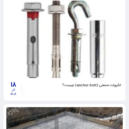
18
انکربولت صنعتی (anchor bolt) چیست؟
آذر
1404