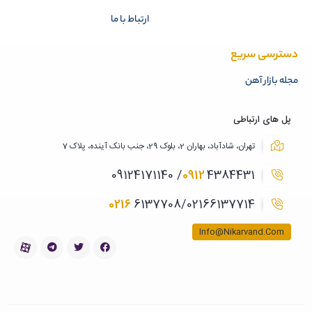
ارتباط با ما
دسترسی سریع
مجله بازار آهن
پل های ارتباطی
تهران، شادآباد، بهاران 2، بلوک 29، جنب بانک آینده، پلاک 7
0912
4384431/ 09124171140
0216
6137708/02166137714
Info@Nikarvand.Com