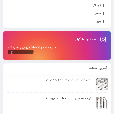
ناودانی
نبشی
ورق
صفحه اینستاگرام
اخبار مقالات و تخفیفات گروهی را دنبال کنید
@ahankabir
آخرین مطالب
بررسی نقش اسپیسر در سازه های عظیم بتنی
انکربولت صنعتی (anchor bolt) چیست؟