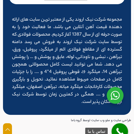
مجموعه شرکت نیک اروند یکی از معتبر ترین سایت های ارائه
دهنده قیمت آهن آنلاین می باشد. ما فعالیت خود را به
صورت حرفه ای از سال 1387 آغاز کردیم. محصولات فولادی که
توسط سایت شرکت نیک اروند به فروش می رسد دامنه
گسترده ای از مقاطع فولادی ائم از میلگرد، پروفیل، ورق،
تیرآهن ، نبشی و ناودانی، لوله، عایق و پوشش و … را پوشش
می دهد. شما می توانید لیست کامل محصولاتی همچون
تیرآهن 14، میلگرد ۱۶، قوطی پروفیل 4*4 و …. را با جزئیات
کامل در صفحات مربوط مشاهده نمائید. تحویل و بارگیری
محصولات کارخانجات میلگرد میانه، تیرآهن اصفهان، میلگرد
شاهرود و …. همگی در کمترین زمان توسط شرکت نیک
اروند امکان پذیر است.
طراحی سایت و سئو وب سایت توسط گروه باما
تماس با ما